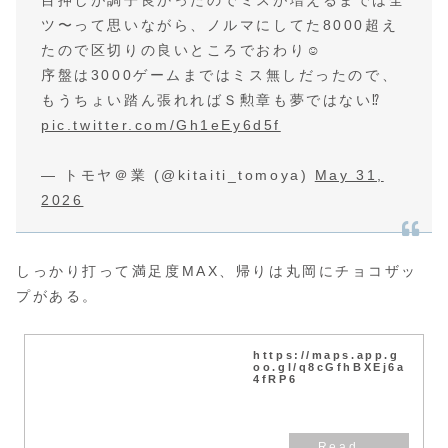
ツ〜って思いながら、ノルマにしてた8000超え
たので区切りの良いところでおわり☺
序盤は3000ゲームまではミス無しだったので、
もうちょい踏ん張れればＳ勲章も夢ではない⁉️
pic.twitter.com/Gh1eEy6d5f
— トモヤ＠業 (@kitaiti_tomoya)
May 31,
2026
しっかり打って満足度MAX、帰りは丸岡にチョコザッ
プがある。
https://maps.app.g
oo.gl/q8cGfhBXEj6a
4fRP6