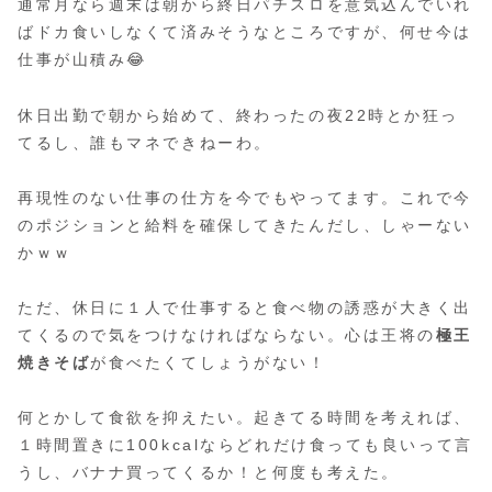
通常月なら週末は朝から終日パチスロを意気込んでいれ
ばドカ食いしなくて済みそうなところですが、何せ今は
仕事が山積み😂
休日出勤で朝から始めて、終わったの夜22時とか狂っ
てるし、誰もマネできねーわ。
再現性のない仕事の仕方を今でもやってます。これで今
のポジションと給料を確保してきたんだし、しゃーない
かｗｗ
ただ、休日に１人で仕事すると食べ物の誘惑が大きく出
てくるので気をつけなければならない。心は王将の
極王
焼きそば
が食べたくてしょうがない！
何とかして食欲を抑えたい。起きてる時間を考えれば、
１時間置きに100kcalならどれだけ食っても良いって言
うし、バナナ買ってくるか！と何度も考えた。