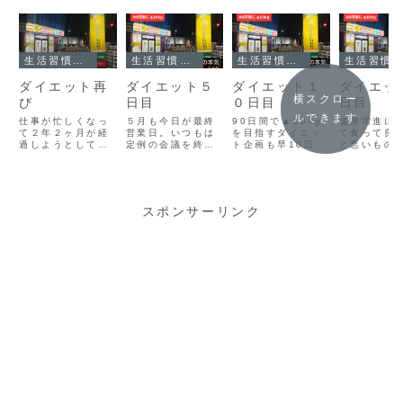
生活習慣改善
生活習慣改善
生活習慣改善
生活習慣改善
ダイエット再
ダイエット５
ダイエット１
ダイエッ
横スクロー
び
日目
０日目
日目
ルできます
仕事が忙しくなっ
５月も今日が最終
90日間で▲10kg
健康増進に
て２年２ヶ月が経
営業日。いつもは
を目指すダイエッ
て食って良
過しようとしてい
定例の会議を終え
ト企画も早10日が
と悪いもの
ます。その間、パ
たら終了ですが、
過ぎました。内容
て、それは
チスロもそこそこ
今日は３年に１度
は食事制限と筋ト
ロリーや塩
やってはいるもの
の特別な日でし
レ+有酸素運動を
量、更には
の惰性感も強く、
て、現職から降り
できるだけ毎日や
養素と微量
サイト更新になか
る役員を送る会が
ってカロリー収支
有無だと認
スポンサーリンク
なか至らず申し訳
残っています。ホ
▲72000kcalを
いる。要は
ありません。こん
テルのお食事がタ
積み上げる、とい
ものを腹八
ばんはトモヤで
ダで食える〜☆と
ったスタンダード
食べること
す。子供が大学進
こんな事で喜べな
なもの。実は
実現される
学でお金がない！
くて、なんとこの
10kg減っても昨
だね。だが
びっくりするほど
回の仕切り（責任
年の健康診断時と
し、この世
お金がかかった大
者）は僕なので
同じと...
は美味いも
学...
す。...
っぱ...