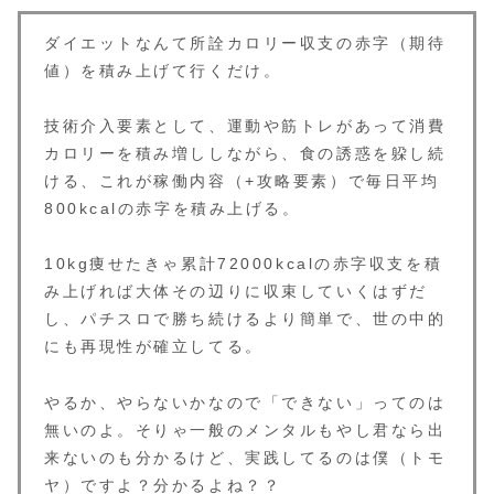
ダイエットなんて所詮カロリー収支の赤字（期待
値）を積み上げて行くだけ。
技術介入要素として、運動や筋トレがあって消費
カロリーを積み増ししながら、食の誘惑を躱し続
ける、これが稼働内容（+攻略要素）で毎日平均
800kcalの赤字を積み上げる。
10kg痩せたきゃ累計72000kcalの赤字収支を積
み上げれば大体その辺りに収束していくはずだ
し、パチスロで勝ち続けるより簡単で、世の中的
にも再現性が確立してる。
やるか、やらないかなので「できない」ってのは
無いのよ。そりゃ一般のメンタルもやし君なら出
来ないのも分かるけど、実践してるのは僕（トモ
ヤ）ですよ？分かるよね？？