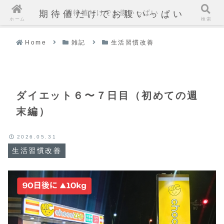
期待値だけでお腹いっぱい
期待値だけでお腹いっぱい
ホーム
検索
Home
雑記
生活習慣改善
ダイエット６〜７日目（初めての週
末編）
2026.05.31
生活習慣改善