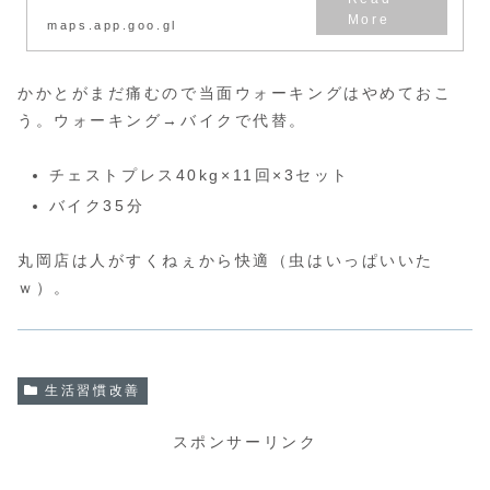
maps.app.goo.gl
かかとがまだ痛むので当面ウォーキングはやめておこ
う。ウォーキング→バイクで代替。
チェストプレス40kg×11回×3セット
バイク35分
丸岡店は人がすくねぇから快適（虫はいっぱいいた
ｗ）。
生活習慣改善
スポンサーリンク