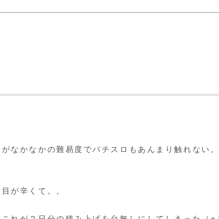
がなかなかの難易度でパチスロもあんまり触れない。
種目が辛くて。。
これが２日分の積み上げを台無しにしてしまった（+１