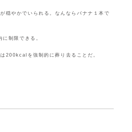
心が穏やかでいられる。なんならバナナ１本で
内に制限できる。
00kcalを強制的に葬り去ることだ。