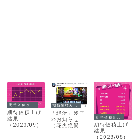
期待値積み上げ結果
期待値積み上げ結果
期待値積上げ
「絶活」終了
期待値積み上げ結果
結果
のお知らせ
期待値積上げ
（2023/09）
（花火絶景の
結果
期待値稼働活
（2023/08）
動結果）