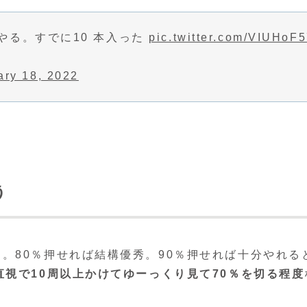
やる。すでに10 本入った
pic.twitter.com/VIUHoF
ary 18, 2022
う
。80％押せれば結構優秀。90％押せれば十分やれ
直視で10周以上かけてゆーっくり見て70％を切る程度