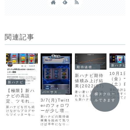
関連記事
新ハナビ
期待値積み上げ結果
10月1日
新ハナビ期待
（金）〜
値積み上げ結
新ハナビ
（土）自
果(2022/07)
の運転免
【極限】新ハ
運転免許証
暑い暑い７月が終
バーサスリヴァイズ
横スクロー
新に行き
期限がすぐ
ナビの高設
わりました。今月
でやってき
お→土曜
も新ハナビのノル
3/7(月)Twitt
ルできます
定、ツモれて
る。更新を
マを無事達成する
みなので
erのフォロワ
日を過ぎる
る人とツモれ
ことができホッと
新ハナビを打ち続
は失効し、
ナビ
ーが少し増え
してるところで
ない人のデー
けながらブログや
転できなく
す。皆さんの実績
らツイッターをや
た、嬉しい。
タ比較【分
だろう、知
新ハナビの期待値
はいかがだったで
ってると色んな
ど。ここで
稼働を始めて気づ
析】
しょうかこんばん
方々との交流が増
りコロナに
けば半年になりま
わトモヤです。毎
えきて、知ってる
たなんてな
す。実戦、ツイー
度のことですが、
人が毎日どこかで