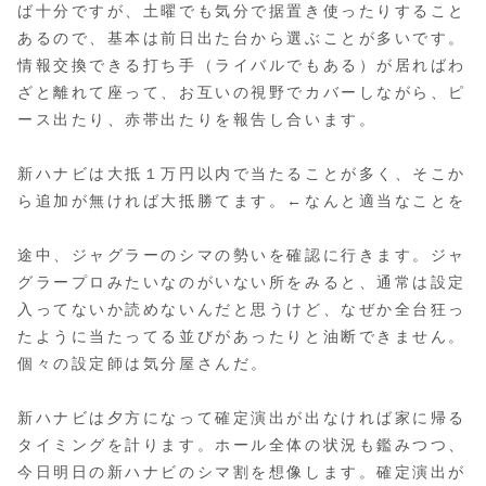
ば十分ですが、土曜でも気分で据置き使ったりすること
あるので、基本は前日出た台から選ぶことが多いです。
情報交換できる打ち手（ライバルでもある）が居ればわ
ざと離れて座って、お互いの視野でカバーしながら、ピ
ース出たり、赤帯出たりを報告し合います。
新ハナビは大抵１万円以内で当たることが多く、そこか
ら追加が無ければ大抵勝てます。←なんと適当なことを
途中、ジャグラーのシマの勢いを確認に行きます。ジャ
グラープロみたいなのがいない所をみると、通常は設定
入ってないか読めないんだと思うけど、なぜか全台狂っ
たように当たってる並びがあったりと油断できません。
個々の設定師は気分屋さんだ。
新ハナビは夕方になって確定演出が出なければ家に帰る
タイミングを計ります。ホール全体の状況も鑑みつつ、
今日明日の新ハナビのシマ割を想像します。確定演出が