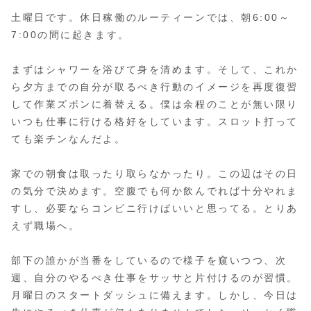
土曜日です。休日稼働のルーティーンでは、朝6:00～
7:00の間に起きます。
まずはシャワーを浴びて身を清めます。そして、これか
ら夕方までの自分が取るべき行動のイメージを再度復習
して作業ズボンに着替える。僕は余程のことが無い限り
いつも仕事に行ける格好をしています。スロット打って
ても楽チンなんだよ。
家での朝食は取ったり取らなかったり。この辺はその日
の気分で決めます。空腹でも何か飲んでれば十分やれま
すし、必要ならコンビニ行けばいいと思ってる。とりあ
えず職場へ。
部下の誰かが当番をしているので様子を窺いつつ、次
週、自分のやるべき仕事をサッサと片付けるのが習慣。
月曜日のスタートダッシュに備えます。しかし、今日は