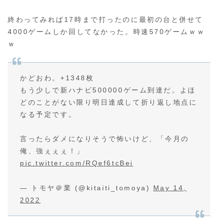
終わってみれば17時まで打ったのに最初の台と併せて
4000ゲームしか回してなかった。時速570ゲームｗｗ
ｗ
かどおわ。+1348枚
もう少しで新ハナビ500000ゲーム到達だ。よほ
どのことがない限り明日達成して折り返し地点に
なる予定です。
言ったらダメになりそうで怖いけど、「今月の
俺、強ぇぇぇ！」
pic.twitter.com/RQef6tcBei
— トモヤ＠業 (@kitaiti_tomoya)
May 14,
2022