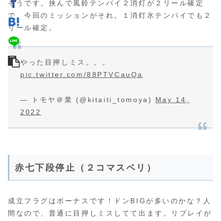
そうです。挟んで風鈴テンパイ２消灯が２リール確定
で、今回のミッションがそれ。１消灯氷テンパイでも２
リール確定。
やった目押しミス。。。
pic.twitter.com/88PTVCauQa
— トモヤ＠業 (@kitaiti_tomoya)
May 14,
2022
赤七下段停止（２コマスベリ）
成立フラグはボーナスです！ドンBIGが多いのかな？人
間なので、普通に目押しミスしてて出ます。リプレイが