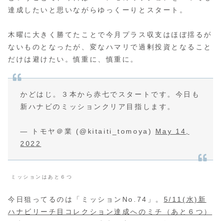
達成したいと思いながらゆっくーりとスタート。
木曜に大きく勝てたことで今月プラス収支はほぼ揺るが
ないものとなったが、変なハマリで過剰投資となること
だけは避けたい。慎重に、慎重に。
かどはじ。３本から赤七でスタートです。今日も
新ハナビのミッションクリア目指します。
— トモヤ＠業 (@kitaiti_tomoya)
May 14,
2022
ミッションはあと６つ
今日狙ってるのは「ミッションNo.74」。
5/11(水)新
ハナビリーチ目コレクション達成へのミチ（あと６つ）