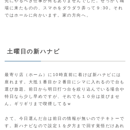
先にやるべき仕事が何もありませんでした。せっかく職
場に来たものの、スマホをダラダラ弄って９:30。それ
ではホールに向かいます。家の方向へ。
土曜日の新ハナビ
最寄り店（ホーム）に10時直前に着けば新ハナビには
座れます。大抵１番目か２番目にシマに入れるので台も
選び放題。前日から明日打つ台を絞り込んでいる場合や
特日なら少し早めですが、それでも１０分は並びませ
ん。ギリギリまで喫煙してるｗ
さて、今日選んだ台は前日の情報が無いのでテキトーで
す。新ハナビなので設定１を夕方まで回す覚悟だけあれ