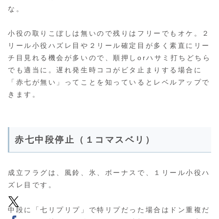
な。
小役の取りこぼしは無いので残りはフリーでもオケ。２
リール小役ハズレ目や２リール確定目が多く素直にリー
チ目見れる機会が多いので、順押しorハサミ打ちどちら
でも適当に。遅れ発生時ココがビタ止まりする場合に
「赤七が無い」ってことを知っているとレベルアップで
きます。
赤七中段停止（１コマスベリ）
成立フラグは、風鈴、氷、ボーナスで、１リール小役ハ
ズレ目です。
中段に「七リプリプ」で特リプだった場合はドン重複だ