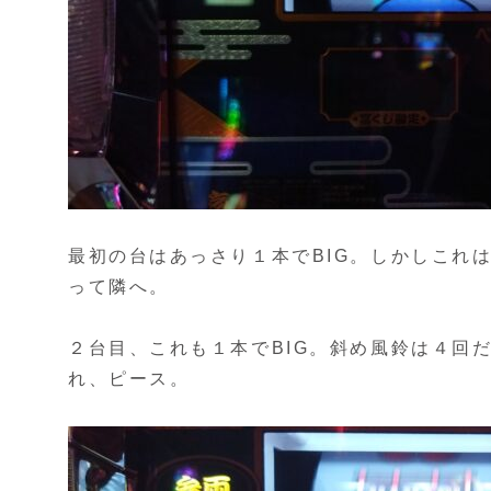
最初の台はあっさり１本でBIG。しかしこれ
って隣へ。
２台目、これも１本でBIG。斜め風鈴は４回
れ、ピース。