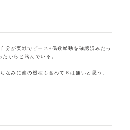
自分が実戦でピース+偶数挙動を確認済みだっ
ったからと踏んでいる。
。ちなみに他の機種も含めて６は無いと思う。