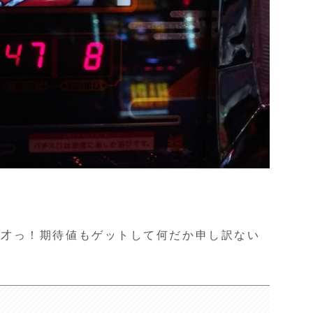
天才っ！期待値もゲットして何だか申し訳ない