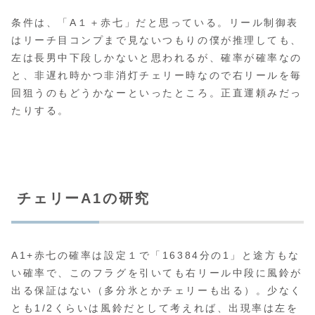
条件は、「A１＋赤七」だと思っている。リール制御表
はリーチ目コンプまで見ないつもりの僕が推理しても、
左は長男中下段しかないと思われるが、確率が確率なの
と、非遅れ時かつ非消灯チェリー時なので右リールを毎
回狙うのもどうかなーといったところ。正直運頼みだっ
たりする。
チェリーA1の研究
A1+赤七の確率は設定１で「16384分の1」と途方もな
い確率で、このフラグを引いても右リール中段に風鈴が
出る保証はない（多分氷とかチェリーも出る）。少なく
とも1/2くらいは風鈴だとして考えれば、出現率は左を