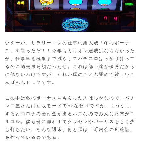
いえーい、サラリーマンの仕事の集大成「冬のボーナ
ス」を貰ったぞ！！今年もミリオン達成はならなかった
が、仕事量を極限まで減らしてパチスロばっかり打って
るのに過去最高額だったぜ。これは部下達が優秀だから
に他ないわけですが、だれか僕のことも褒めて欲しいこ
んばんわトモヤです。
世の中は冬のボーナスをもらった人ばっかなので、パチ
ンコ屋さんは回収モードでokなわけですが、もう少し
するとコロナの給付金が出るハズなのでみんな財布がユ
ルユル。僕も例に漏れずでクラセレやバーサスをもう少
し打ちたい。そんな週末、何と僕は「町内会の広報誌」
を作っているのである。