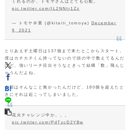
くれるのか、トモヤさんはとても心配。
pic.twitter.com/IL2NNtr1Zz
— トモヤ＠業 (@kitaiti_tomoya)
December
9, 2021
とりあえず土曜日は137個まで来たとこからスタート。
僕はカチカチくん持ってないので頭の中で数えてるんだ
けど、強いリーチ目出そうなときって結構「数」飛んじ
ゃうんだよね。
今回はそんなこと無かったんだけど、180個を超えたと
きにそれは起こってしまいました。
花火チャレンジ中か。。。
pic.twitter.com/PdTzcD2YBw