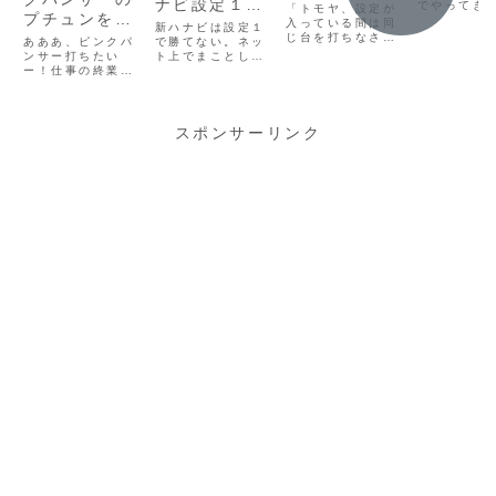
ナビ設定１は
る日にツモれ
でやってき
「トモヤ、設定が
お→土曜
プチュンを思
る。更新を
「勝てない」
ないヤツは何
入っている間は同
新ハナビは設定１
みなので
日を過ぎる
い出して仕事
じ台を打ちなさ
らしい。な
で勝てない。ネッ
あああ、ピンクパ
やらせてもダ
は失効し、
ナビ
い。」３代前の当
ト上でまことしや
中ウズウズす
ンサー打ちたい
ぜ？
メ
転できなく
主であった曽祖父
かに囁かれてい
ー！仕事の終業時
る奴【依存気
だろう、知
が僕に残してくれ
る。さすがに最近
間まであと2時間
ど。ここで
た言葉だ。今日も
味】
は「遠隔だ、ホル
もあるのに何も手
りコロナに
昨日打った新ハナ
コンだ！」といっ
に付かなくなって
たなんてな
ビの「据え」を期
た発言はだいぶ減
きました。全ては
スポンサーリンク
取り返しが
待して打ちに行く
ってきた。とはい
あの「プチュン」
い事態に陥
よ、じっちゃん。
え、勝てない奴は
の快感が忘れられ
想像に難く
そんな調子で、昼
いつも勝ててな
ないせいだわこん
いつもより
過ぎから仕事なん
い。なぜか？パチ
ばんわトモヤで
手...
かそっちのけで台
スロ打って収支が
す。「プチュン」
確保のことばかり
上がんないならや
の正体とは？少し
考...
らない方がマシ。
解説しておきます
とい...
と、今更ながらピ
ンク...