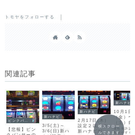
トモヤをフォローする
関連記事
新ハナビ
10月1日
新ハナビ
（金）〜
新ハナビ
2月17日(木)
ピンクパンサー
（土）自
3/5(土)～
設定２以上の
横スクロー
の運転免
【悲報】ピン
運転免許証
3/6(日)新ハ
新ハナビがあ
ルできます
新に行き
期限がすぐ
クパンサーの