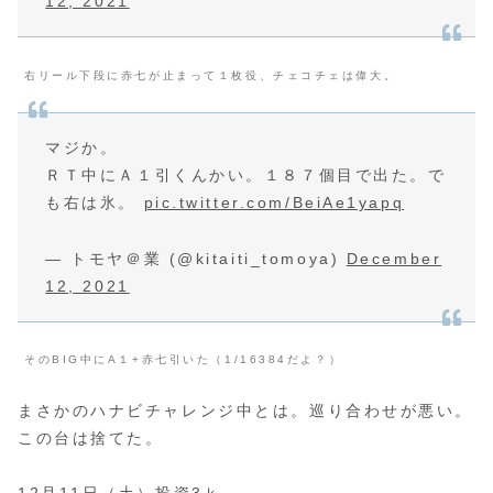
12, 2021
右リール下段に赤七が止まって１枚役、チェコチェは偉大。
マジか。
ＲＴ中にＡ１引くんかい。１８７個目で出た。で
も右は氷。
pic.twitter.com/BeiAe1yapq
— トモヤ＠業 (@kitaiti_tomoya)
December
12, 2021
そのBIG中にA１+赤七引いた（1/16384だよ？）
まさかのハナビチャレンジ中とは。巡り合わせが悪い。
この台は捨てた。
12月11日（土）投資3ｋ