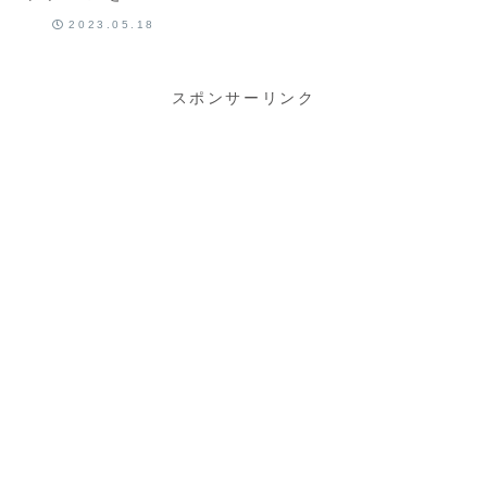
い出して仕事
2023.05.18
中ウズウズす
る奴【依存気
味】
スポンサーリンク