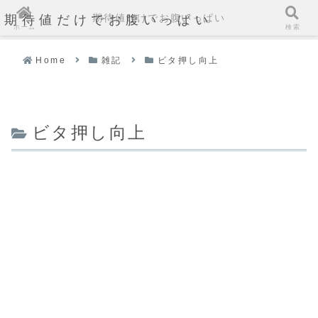
期待値だけでお腹いっぱい
期待値だけでお腹いっぱい
ホーム
検索
Home
雑記
ビタ押し向上
ビタ押し向上